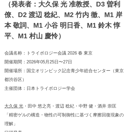
（発表者：大久保 光 准教授、D3 曽利
僚、D2 渡辺 稔紀、M2 竹内 徹、M1 岸
本 敬詞、M1 小谷 明日香、M1 鈴木 惇
平、M1 村山 慶怜）
会議名称：トライボロジー会議 2026 春 東京
開催期間：2026年05月25日〜27日
開催場所：国立オリンピック記念青少年総合センター（東京
都渋谷区）
主催団体：日本トライボロジー学会
大久保 光
・田中 悠之亮・渡辺 稔紀・中野 健・酒井 崇匡
「精密ゲルの構造・物性の可制御性に基づく摩擦回復現象の
理解」