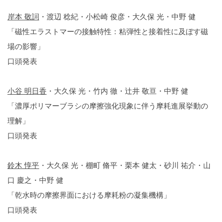
岸本 敬詞
・渡辺 稔紀・小松崎 俊彦・大久保 光・中野 健
「磁性エラストマーの接触特性：粘弾性と接着性に及ぼす磁
場の影響」
口頭発表
小谷 明日香
・大久保 光・竹内 徹・辻井 敬亘・中野 健
「濃厚ポリマーブラシの摩擦強化現象に伴う摩耗進展挙動の
理解」
口頭発表
鈴木 惇平
・大久保 光・棚町 脩平・栗本 健太・砂川 祐介・山
口 慶之・中野 健
「乾水時の摩擦界面における摩耗粉の凝集機構」
口頭発表