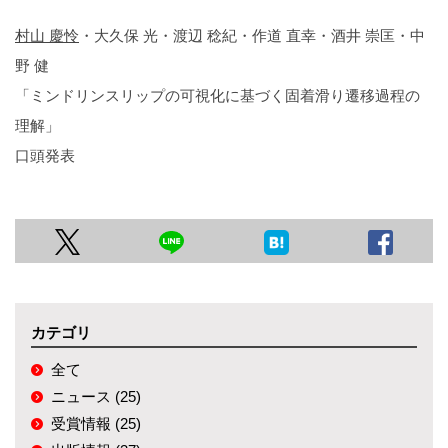
村山 慶怜
・大久保 光・渡辺 稔紀・作道 直幸・酒井 崇匡・中
野 健
「ミンドリンスリップの可視化に基づく固着滑り遷移過程の
理解」
口頭発表
カテゴリ
全て
ニュース (25)
受賞情報 (25)