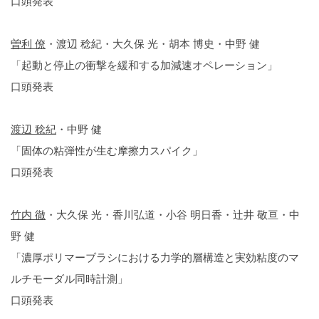
口頭発表
曽利 僚
・渡辺 稔紀・大久保 光・胡本 博史・中野 健
「起動と停止の衝撃を緩和する加減速オペレーション」
口頭発表
渡辺 稔紀
・中野 健
「固体の粘弾性が生む摩擦力スパイク」
口頭発表
竹内 徹
・大久保 光・香川弘道・小谷 明日香・辻井 敬亘・中
野 健
「濃厚ポリマーブラシにおける力学的層構造と実効粘度のマ
ルチモーダル同時計測」
口頭発表